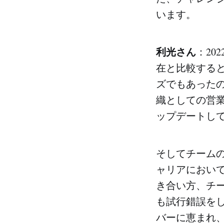
います。
利光さん
：202
在と比較する
ズでもあった
織としての営
ップデートし
そしてチームの
ャリアにおい
き合い方、チ
も試行錯誤を
バーに恵まれ、Al