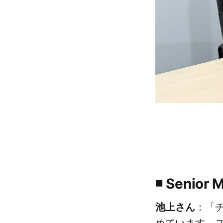
◾ Seni
池上さん
：「
めています。ス