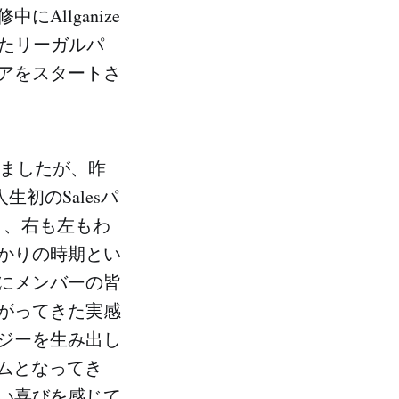
Allganize
いたリーガルパ
アをスタートさ
ていましたが、昨
、人生初のSalesパ
り、右も左もわ
かりの時期とい
にメンバーの皆
上がってきた実感
ジーを生み出し
ームとなってき
い喜びを感じて