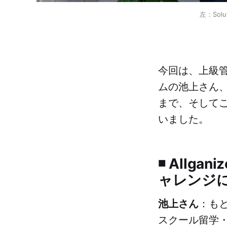
左：Solut
今回は、上級管理職 
ムの池上さん、C
まで、そして
いました。
◾ All
ャレンジ
池上さん
：も
スクール留学