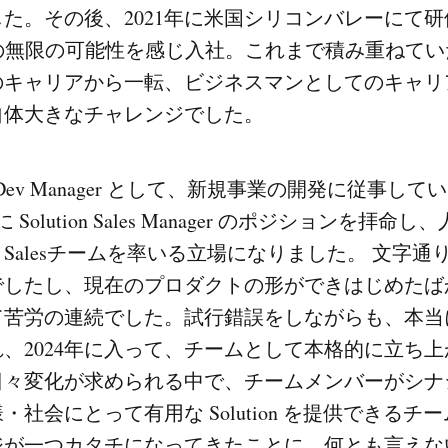
。その後、2021年に米国シリコンバレーにて研修中に
Iの無限の可能性を感じ入社。これまで積み重ねて
のキャリアから一転、ビジネスマンとしてのキャリ
自体大きなチャレンジでした。
Dev Manager として、新規事業の開発に従事し
 Solution Sales Manager のポジションを拝命し
Salesチームを率いる立場になりました。 文字通
でしたし、現在のプロダクトの形ができはじめたば
て苦労の連続でした。試行錯誤をしながらも、本当
、2024年に入って、チームとして本格的に立ち
日々変化が求められる中で、チームメンバーがシナ
・社会にとって有用な Solution を提供できるチ
ジが一つカタチになってきたことに、何とも言えな