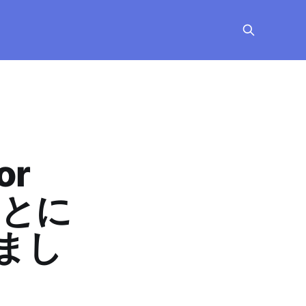
or
ことに
まし