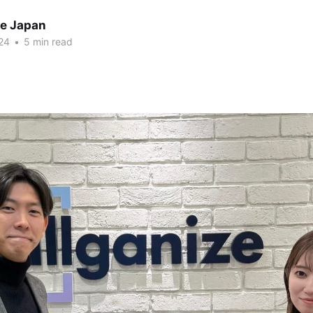
ze Japan
24
•
5 min read