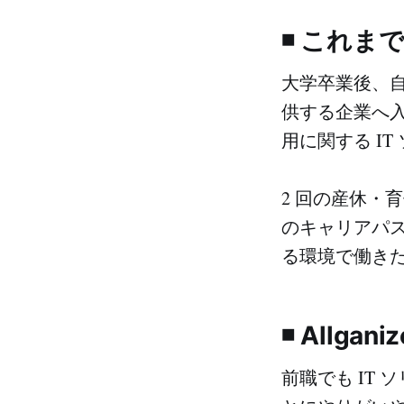
◾️ これ
大学卒業後、自
供する企業へ
用に関する I
2 回の産休・
のキャリアパ
る環境で働きたい
◾️ Allg
前職でも IT