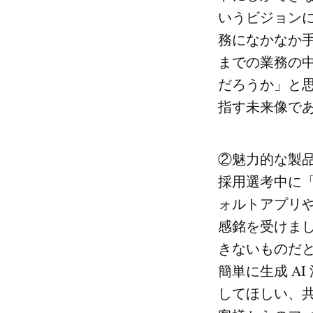
いうビジョン
務になかなか
までの業務の
だろうか」と思
指す未来像で
②魅力的な製
採用選考中に
ォルトアプリ
感銘を受けまし
きないものだ
簡単に生成 A
してほしい、共