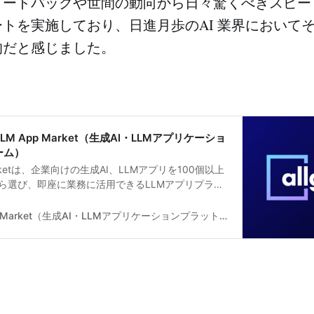
ィードバックや世間の動向から日々驚くべきスピー
トを実施しており、日進月歩のAI 業界において
的だと感じました。
Alli LLM App Market（生成AI・LLMアプリケーショ
ーム）
p Marketは、企業向けの生成AI、LLMアプリを100個以上
ら選び、即座に業務に活用できるLLMアプリプラッ
「契約書チェック」「クレーム対応メール作成」
」「社内ドキュメントから自動応答」「新規事業ア
Alli LLM App Market（生成AI・LLMアプリケーションプラットフォーム）
ど、すぐに業務活用できる生成AI、LLMアプリのテ
しています。