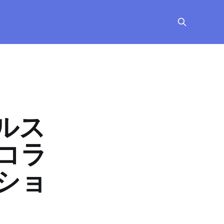
ルス
コラ
ショ