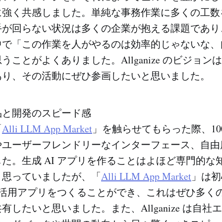
に強く共感しました。単純な事務作業に多くの工数
手が回らない状況は多くの企業が抱える課題であり
中で「この作業を人がやるのは効率的じゃないな、
うことがよくありました。Allganize のビジョン
あり、その活動にぜひ参画したいと思いました。
品と開発のスピード感
「
Alli LLM App Market
」を触らせてもらった際、10
やユーザーフレンドリーなインターフェース、自由
た。生成 AI アプリを作ることはよほど専門的な
と思っていましたが、「
Alli LLM App Market
」は初
I 活用アプリをつくることができ、これはぜひ多く
有したいと思いました。また、Allganize は自社