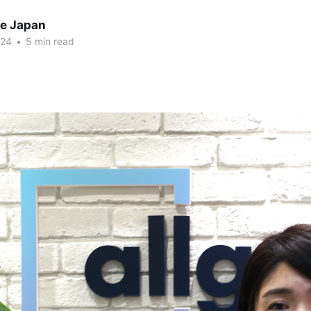
ze Japan
024
•
5 min read