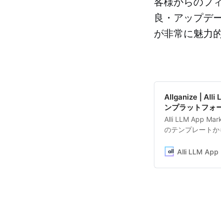
客様からのフ
良・アップデー
が非常に魅力
Allganize | 
ンプラットフォ
Alli LLM Ap
のテンプレートか
トフォームです。
「特定文書の要約
イディア提案」な
ンプレートを提供