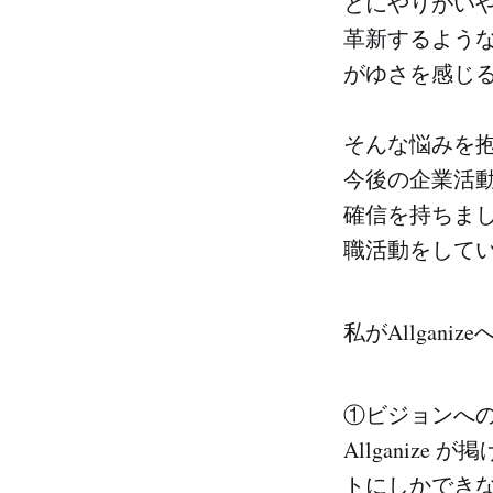
とにやりがい
革新するよう
がゆさを感じ
そんな悩みを抱え
今後の企業活動
確信を持ちまし
職活動をしていく
私がAllgan
①ビジョンへ
Allganiz
トにしかでき