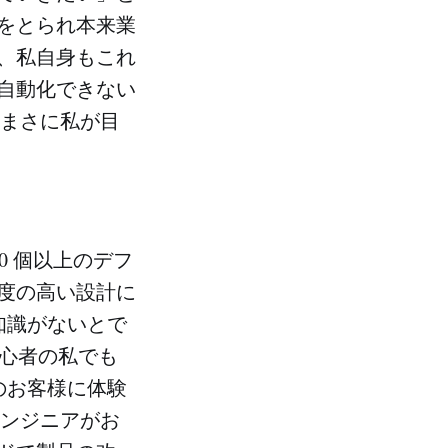
をとられ本来業
、私自身もこれ
自動化できない
はまさに私が目
0 個以上のデフ
度の高い設計に
知識がないとで
心者の私でも
のお客様に体験
エンジニアがお