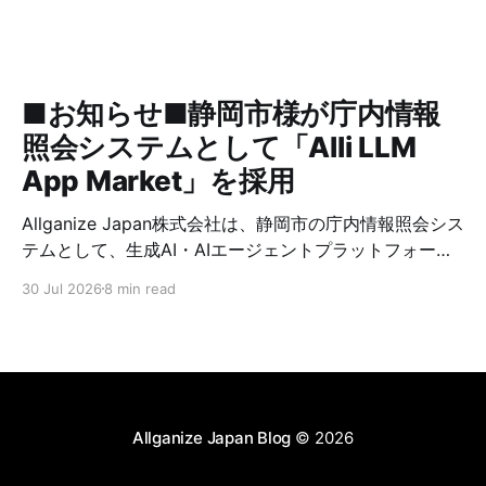
■お知らせ■静岡市様が庁内情報
照会システムとして「Alli LLM
App Market」を採用
Allganize Japan株式会社は、静岡市の庁内情報照会シス
テムとして、生成AI・AIエージェントプラットフォーム
「Alli LLM App Market」が採用されましたことをお知
30 Jul 2026
8 min read
らせいたします。 静岡市では、2026年7月より全職員を
対象に、庁内マニュアルや業務資料等を基に職員からの
質問に対してRAG（検索拡張生成）技術を用いて回答と
根拠を提示する庁内情報照会システムを『職員向けFAQ
システム』として運用開始します。 Allganizeは、Alli
LLM App Marketの提供を通じて、静岡市における庁内
Allganize Japan Blog
© 2026
情報の検索性向上、問い合わせ対応工数の削減、FAQの
作成・メンテナンスを含む付随業務の効率化を支援しま