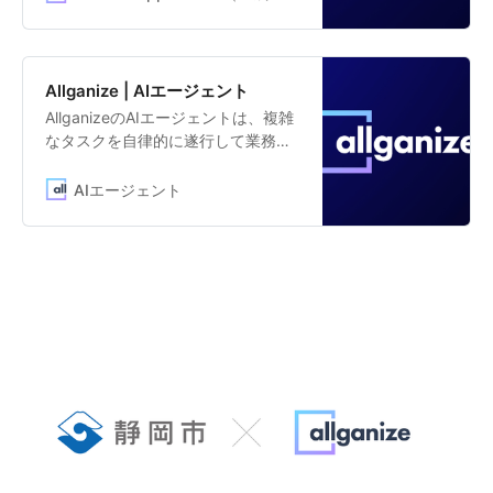
ォームです。「契約書チェック」
「クレーム対応メール作成」「特定
文書の要約」「社内ドキュメントか
ら自動応答」「新規事業アイディア
Allganize | AIエージェント
提案」など、すぐに業務活用できる
AllganizeのAIエージェントは、複雑
生成AI、LLMアプリのテンプレート
なタスクを自律的に遂行して業務フ
を提供しています。
ロー全体の自動化を実現できるAIエ
ージェントです。ノーコードのエー
AIエージェント
ジェントビルダーで、Allganizeの生
成AI・LLMプラットフォーム「Alli
LLM App Market」の100を超える生
成AIアプリと連携し、さまざまな業
務に対応します。