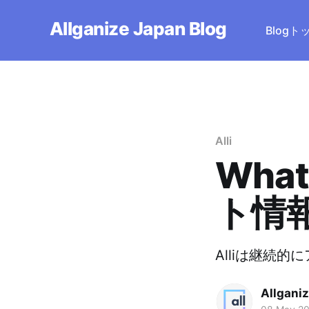
Allganize Japan Blog
Blog
Alli
Wha
ト情
Alliは継続
Allgani