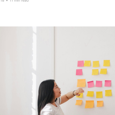
018
•
11 min read