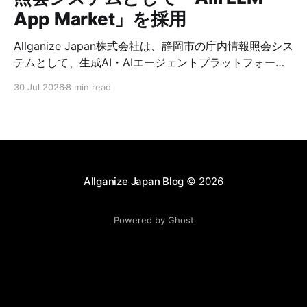
方で高品質なAIを実現する環境を構
App Market」を採用
築しています。また、複数言語や多
様な業界も対応した環境を提供する
ことで、同AIソリューションは、
Allganize Japan株式会社は、静岡市の庁内情報照会シス
Allga
テムとして、生成AI・AIエージェントプラットフォーム
「Alli LLM App Market」が採用されましたことをお知
30 Jul 2026
8 min read
らせいたします。 静岡市では、2026年7月より全職員を
対象に、庁内マニュアルや業務資料等を基に職員からの
質問に対してRAG（検索拡張生成）技術を用いて回答と
根拠を提示する庁内情報照会システムを『職員向けFAQ
システム』として運用開始します。 Allganizeは、Alli
LLM App Marketの提供を通じて、静岡市における庁内
Allganize Japan Blog
© 2026
情報の検索性向上、問い合わせ対応工数の削減、FAQの
作成・メンテナンスを含む付随業務の効率化を支援しま
Powered by Ghost
す。これにより、職員の処理時間創出に貢献し、市民サ
ービスの向上や新たな政策立案に活用できる時間と人的
リソースの確保を後押ししてまいります。 Alli LLM App
Marketを導入した背景 人口減少社会という共通の課題
に対し、持続可能な行政運営の実現を目指す静岡市で