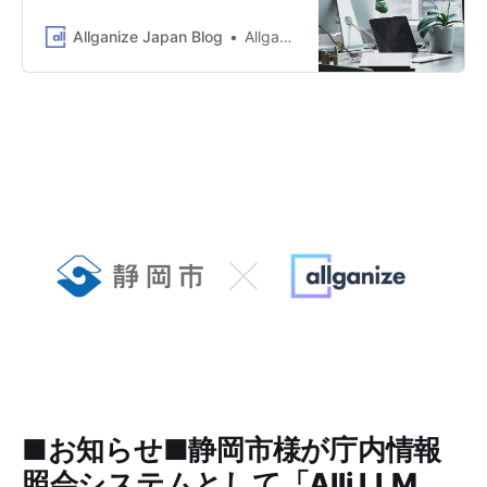
ジネス展開を加速 ～ 米日韓において
KDDI Open Innovation Fund 3号
高度な自然言語理解、ディープラー
Allganize Japan Blog
Allganize Japan
（運営者：グローバル・ブレイン株
ニング技術をベースに企業向けAIソ
式会社）、株式会社三井住友銀行な
リュ ーションを提供する Allganize,
どから総額2,020万ドル（約30.2億
Inc.（本社：米国カリフォルニア
円）の資⾦調達を実施しました。な
州、CEO：Changsu Lee／日本代
お、Allganizeはこれまでに約1,100
表：佐藤 康雄、以下Allganize）は、
万ドル（約16.5億円）の資⾦調達を
Atinum Investmentや株式会社三井
実施しており、今回の調達により累
住友銀行、また既存投資家でもある
計調達額は約3,120万ドル（約46.
KDDI株式会社とグローバル・ブレイ
ン株式会社が共同で設立の「KDDI
Open Innovation Fund 3号」などか
ら総額10億円の資金調達を実施しま
した。なお、Allganizeはこれまでに
約6.5億円の資金調達を実施してお
り、今回の調達により累計調達額は
約16.5億円となります。
Allganize（オルガナイズ）のAIソリ
ューションは、これまでのAI実装に
■お知らせ■静岡市様が庁内情報
おいて課題であった事前のタグ付け
や辞書登録等の作業を最小化し、一
照会システムとして「Alli LLM