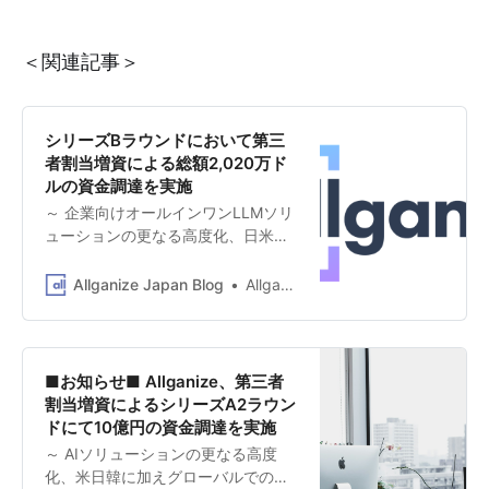
＜関連記事＞
シリーズBラウンドにおいて第三
者割当増資による総額2,020万ド
ルの資金調達を実施
～ 企業向けオールインワンLLMソリ
ューションの更なる高度化、日米韓
を中心にグローバルでのビジネス展
開を加速 ～ AIで企業の生産性を革新
Allganize Japan Blog
Allganize Japan
するオールインワンLLMソリューシ
ョンを提供するAllganize Holdings株
式会社（本社：東京都渋谷区、
Founder＆CEO：Changsu Lee、
■お知らせ■ Allganize、第三者
Co-Founder＆日本法人代表：佐藤
割当増資によるシリーズA2ラウン
康雄、以下「Allganize」）は、
ドにて10億円の資金調達を実施
Intervest、Murex、SK Telecom、
～ AIソリューションの更なる高度
KB Investment、LG Technology
化、米日韓に加えグローバルでのビ
Ventures、また既存投資家でもある