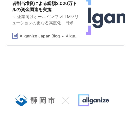
者割当増資による総額2,020万ド
ルの資金調達を実施
～ 企業向けオールインワンLLMソリ
ューションの更なる高度化、日米韓
を中心にグローバルでのビジネス展
開を加速 ～ AIで企業の生産性を革新
Allganize Japan Blog
Allganize Japan
するオールインワンLLMソリューシ
ョンを提供するAllganize Holdings株
式会社（本社：東京都渋谷区、
Founder＆CEO：Changsu Lee、
Co-Founder＆日本法人代表：佐藤
康雄、以下「Allganize」）は、
Intervest、Murex、SK Telecom、
KB Investment、LG Technology
Ventures、また既存投資家でもある
KDDI Open Innovation Fund 3号
（運営者：グローバル・ブレイン株
式会社）、株式会社三井住友銀行な
どから総額2,020万ドル（約30.2億
円）の資⾦調達を実施しました。な
お、Allganizeはこれまでに約1,100