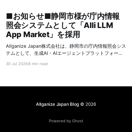
万ドル（約16.5億円）の資⾦調達を
実施しており、今回の調達により累
■お知らせ■静岡市様が庁内情報
計調達額は約3,120万ドル（約46.
照会システムとして「Alli LLM
App Market」を採用
Allganize Japan株式会社は、静岡市の庁内情報照会シス
テムとして、生成AI・AIエージェントプラットフォーム
「Alli LLM App Market」が採用されましたことをお知
30 Jul 2026
8 min read
らせいたします。 静岡市では、2026年7月より全職員を
対象に、庁内マニュアルや業務資料等を基に職員からの
質問に対してRAG（検索拡張生成）技術を用いて回答と
根拠を提示する庁内情報照会システムを『職員向けFAQ
システム』として運用開始します。 Allganizeは、Alli
LLM App Marketの提供を通じて、静岡市における庁内
Allganize Japan Blog
© 2026
情報の検索性向上、問い合わせ対応工数の削減、FAQの
作成・メンテナンスを含む付随業務の効率化を支援しま
Powered by Ghost
す。これにより、職員の処理時間創出に貢献し、市民サ
ービスの向上や新たな政策立案に活用できる時間と人的