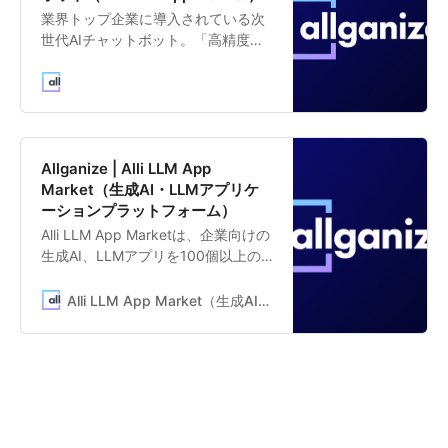
業界トップ企業に導入されている次
世代AIチャットボット。「高精度」
「簡単な導入運用」「高コストパフ
ォーマンス」が特長。簡単な設定
で、自由入力のフリー質問に高い精
度で回答します。回答自動生成、
FAQ自動生成、ドキュメント検索、
有人チャット機能などの豊富な機能
Allganize | Alli LLM App
で、社内・社外のお問い合わせ対応
Market（生成AI・LLMアプリケ
を効率化します。
ーションプラットフォーム）
Alli LLM App Marketは、企業向けの
生成AI、LLMアプリを100個以上の
テンプレートから選び、即座に業務
に活用できるLLMアプリプラットフ
Alli LLM App Market（生成AI・LLMアプリケーションプラットフォーム）
ォームです。「契約書チェック」
「クレーム対応メール作成」「特定
文書の要約」「社内ドキュメントか
ら自動応答」「新規事業アイディア
提案」など、すぐに業務活用できる
生成AI、LLMアプリのテンプレート
を提供しています。