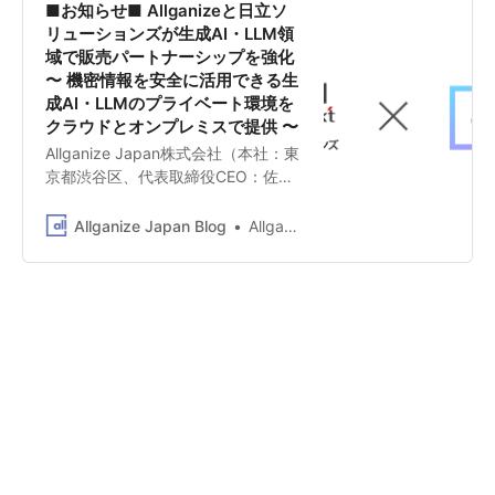
Japan株式会社は、日鉄ソリューシ
■お知らせ■ Allganizeと日立ソ
ョンズ株式会社（以下：
リューションズが生成AI・LLM領
「NSSOL」）と、Allganizeの生成
域で販売パートナーシップを強化
AI・LLMアプリケーションプラット
〜 機密情報を安全に活用できる生
フォーム「Alli LLM App Market」の
成AI・LLMのプライベート環境を
販売代理店契約を締結しました。
クラウドとオンプレミスで提供 〜
NSSOLは、パーパスである「ともに
Allganize Japan株式会社（本社：東
未来を考え 社会の新たな可能性を テ
京都渋谷区、代表取締役CEO：佐藤
クノロジーと情熱で切り拓く」のも
康雄／以下、Allganize）と株式会社
と、顧客課題に合わせた最適なソリ
日立ソリューションズ（本社：東京
Allganize Japan Blog
Allganize Japan
ューション導入を支援しています。
都品川区、取締役社長：山本 二雄／
NSSOLでは、生成AI・LLM領域にも
以下、日立ソリューションズ）は、
積極的に取り組んでおり、Allganize
生成AI・LLM*1領域の販売パートナ
の「Alli LLM App Market」を新たな
ーシップを強化し、日立ソリューシ
生成AI・LLMソリューションとして
ョンズは、Allganizeが提供する生成
採用しました。 Allganizeは、本パー
AI・LLMアプリケーションプラット
トナーシップを介して、さらなる生
フォーム「Alli LLM App Market」
成AI・LLMの活用によるビジネスワ
（以下、Alli LLM App Market）を7
ークフローの自動化やDXの進化を実
月3日から提供開始します。 *1
現します。
LLM：大規模言語モデル。「Large
Language Model」の略。 Alli LLM