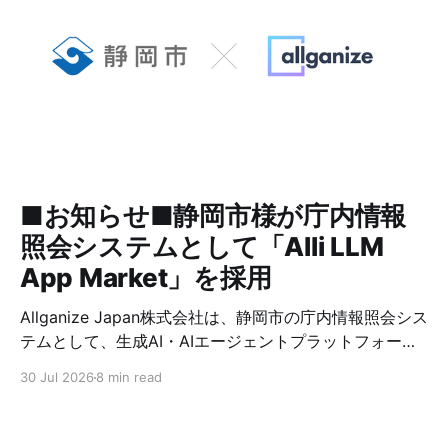
App Marketは、生成AIへの命令文で
あるプロンプトの知識や、生成AIの
活用方法に関するノウハウがなくて
も、企業内ですぐに使えるメニュー
を多数用意しています。生成AI・
LLMの活用は、
■お知らせ■静岡市様が庁内情報
照会システムとして「Alli LLM
App Market」を採用
Allganize Japan株式会社は、静岡市の庁内情報照会シス
テムとして、生成AI・AIエージェントプラットフォーム
「Alli LLM App Market」が採用されましたことをお知
30 Jul 2026
8 min read
らせいたします。 静岡市では、2026年7月より全職員を
対象に、庁内マニュアルや業務資料等を基に職員からの
質問に対してRAG（検索拡張生成）技術を用いて回答と