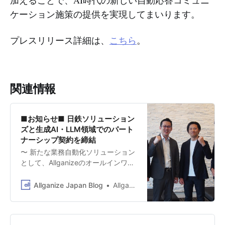
ケーション施策の提供を実現してまいります。
プレスリリース詳細は、
こちら
。
関連情報
■お知らせ■ 日鉄ソリューション
ズと生成AI・LLM領域でのパート
ナーシップ契約を締結
〜 新たな業務自動化ソリューション
として、Allganizeのオールインワン
生成AI・LLMアプリケーションプラ
ットフォーム「Alli LLM App
Allganize Japan Blog
Allganize Japan
Market」を採用 〜 AIで企業の生産
性を革新するオールインワンLLMソ
リューションを提供するAllganize