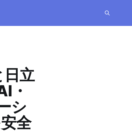
eと日立
I・
ーシ
を安全