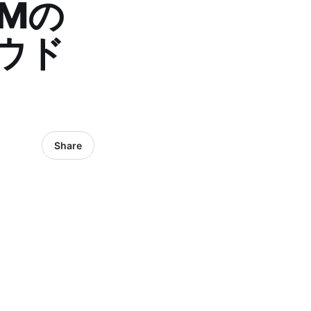
LMの
ウド
Share