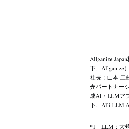
Allganiz
下、Allga
社長：山本 二
売パートナーシ
成AI・LLM
下、Alli LL
*1 LLM：大規