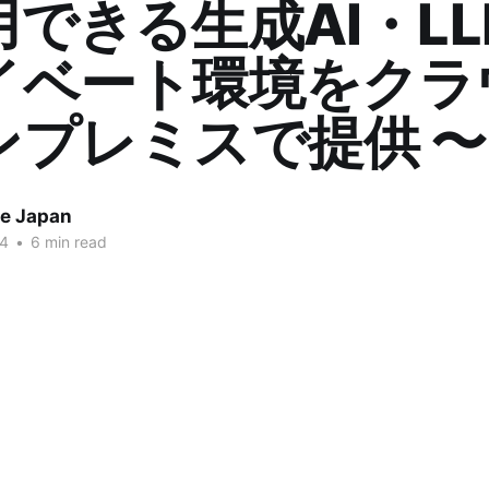
できる生成AI・L
イベート環境をクラ
ンプレミスで提供 〜
ze Japan
24
•
6 min read