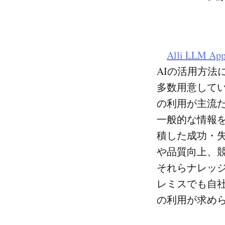
Alli LLM App
AIの活用方
多数用意してい
の利用が主流
一般的な情報
積した成功・
や品質向上、
それらナレッ
レミスでも自
の利用が求め