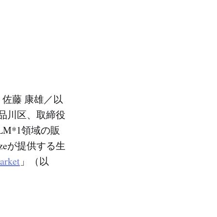
O：佐藤 康雄／以
都品川区、取締役
M*1領域の販
zeが提供する生
arket
」（以
略。