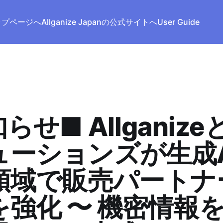
トップページへ
Allganize Japanの公式サイトへ
User Guide
らせ■ Allganiz
ューションズが生成A
M領域で販売パートナ
を強化 〜 機密情報