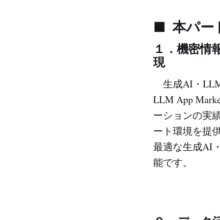
■
本パー
１．
機密情
現
生成AI・LL
LLM App 
ーションの実績
ート環境を提
最適な生成AI
能です。