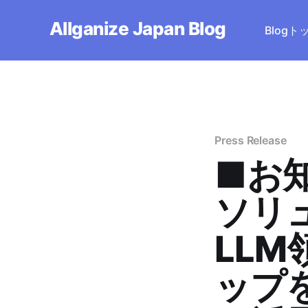
Allganize Japan Blog
Blog
Press Release
■お知
ソリ
LL
ップ