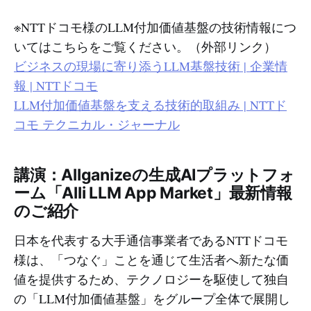
スやコンテンツライフスタイルサー
ビス（動画・音楽・電子書籍等配信
※NTTドコモ様のLLM付加価値基盤の技術情報につ
サービス・ドコモでんきなど）など
いてはこちらをご覧ください。（外部リンク）
を提供するスマートライフ事業、法
人向けの通信サービス（5G・LTE等
ビジネスの現場に寄り添うLLM基盤技術 | 企業情
携帯電話サービス、ユビキタスサー
報 | NTTドコモ
ビス、衛星電話サービスなど）や端
LLM付加価値基盤を支える技術的取組み | NTTド
末機器、オフィスリンクなど、通信
を中心に多岐に渡るサービスを展開
コモ テクニカル・ジャーナル
されています。 生成AI・LLMには
2023年から積極的に取り組んでお
り、現場部署での生成AI・LLMの一
講演：Allganizeの生成AIプラットフォ
層の業務活用を目指した施策の1つと
ーム「Alli LLM App Market」最新情報
して、Allganizeの生成AI・LLMアプ
リプラットフォーム「Alli LLM App
のご紹介
Market」を採用いただきました。
NTTドコモ社内での生成AI活用を推
日本を代表する大手通信事業者であるNTTドコモ
進されている、R&Dイノベーション
様は、「つなぐ」ことを通じて生活者へ新たな価
本部 サービスイノベーション部 事業
値を提供するため、テクノロジーを駆使して独自
共創担当 主査 中村様、同主査 笛田
様、稲子様にお話を伺いました。 目
の「LLM付加価値基盤」をグループ全体で展開し
次 * これまでの生成AIに関するNTT