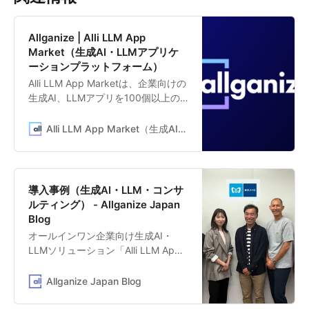
Allganize | Alli LLM App
Market（生成AI・LLMアプリケ
ーションプラットフォーム）
Alli LLM App Marketは、企業向けの
生成AI、LLMアプリを100個以上の
テンプレートから選び、即座に業務
に活用できるLLMアプリプラットフ
Alli LLM App Market（生成AI・LLMアプリケーションプラットフォーム）
ォームです。「契約書チェック」
「クレーム対応メール作成」「特定
文書の要約」「社内ドキュメントか
ら自動応答」「新規事業アイディア
導入事例（生成AI・LLM・コンサ
提案」など、すぐに業務活用できる
ルティング） - Allganize Japan
生成AI、LLMアプリのテンプレート
Blog
を提供しています。
オールインワン企業向け生成AI・
LLMソリューション「Alli LLM App
Market」を提供するAllganize
Japanの公式ブログ。活用事例や生
Allganize Japan Blog
成AI等の最新情報を発信