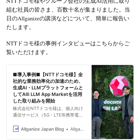
NTTドコモ様やグループ会社の生成AI活用に取り
組む社員の皆さま、百数十名が集まりました。当
日のAllganizeの講演などについて、簡単に報告い
たします。
NTTドコモ様の事例インタビューはこちらからご
覧いただけます。
■導入事例■【NTTドコモ様】全
社的な業務効率化の加速のため、
生成AI・LLMプラットフォームと
してAlli LLM App Marketを活用
した取り組みを開始
株式会社NTTドコモ様は、個人向け
通信サービス（5G・LTE等携帯電話
サービス、光ブロードバンドサービ
スなど）や端末機器を提供するコン
Allganize Japan Blog
Allganize Japan
シューマ通信事業、金融決済サービ