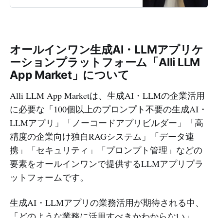
験・知見が循環する社会の創造」と
いうビジョンのもと、外部プロ人材
の経験・知見を複数の企業で活用す
るプロシェアリング事業を運営さ
れ、高い専門性を有するプロ人材の
オールインワン生成AI・LLMアプリケ
経験・知見を雇用ではなくプロジェ
ーションプラットフォーム「Alli LLM
クトベースで活用いただくことで、
企業の抱える課題の解決、ミッショ
App Market」について
ンの達成を支援されています。 自社
内の業務に関しても、ITを活用した
Alli LLM App Marketは、生成AI・LLMの企業活用
業務変革にも積極的に取り組まれて
に必要な「100個以上のプロンプト不要の生成AI・
おり、全社の生成AIプラットフォー
LLMアプリ」「ノーコードアプリビルダー」「高
ムとしてAllganizeの「Alli LLM App
Market」をご採用いただきました。
精度の企業向け独自RAGシステム」「データ連
今回は、生成AI活用による業務変革
携」「セキュリティ」「プロンプト管理」などの
を推進されていらっしゃるDX推進部
要素をオールインワンで提供するLLMアプリプラ
部長/VPoE 金谷様とDX推進部 コー
ポレートエンジニアリングチーム 橘
ットフォームです。
様のお二人にお話を伺いました。 目
次 * サーキュレーション様の事業内
生成AI・LLMアプリの業務活用が期待される中、
容について * 業務を問わず利用でき
「どのような業務に活用すべきかわからない」
る生成AIツールを求めていた * デー