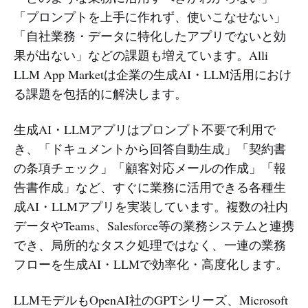
タプライバシーを確保しながら、従
「プロンプトを上手に作れず、使いこなせない」
業員が生成A
「自社業務・データに特化したアプリでないと効
果が出ない」などの課題も増えています。Alli
LLM App Marketは企業の生成AI・LLM活用におけ
る課題を包括的に解決します。
生成AI・LLMアプリはプロンプト不要で利用で
き、「ドキュメントから回答自動生成」「契約書
の条項チェック」「顧客対応メールの作成」「報
告書作成」など、すぐに業務に活用できる各種生
成AI・LLMアプリを実装しています。複数の社内
データやTeams、Salesforce等の業務システムと連携
でき、局所的なタスク処理ではなく、一連の業務
フローを生成AI・LLMで効率化・高度化します。
LLMモデルもOpenAI社のGPTシリーズ、Microsoft