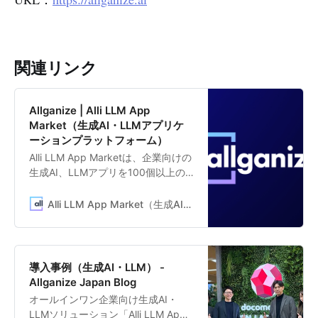
関連リンク
Allganize | Alli LLM App
Market（生成AI・LLMアプリケ
ーションプラットフォーム）
Alli LLM App Marketは、企業向けの
生成AI、LLMアプリを100個以上の
テンプレートから選び、即座に業務
に活用できるLLMアプリプラットフ
Alli LLM App Market（生成AI・LLMアプリケーションプラットフォーム）
ォームです。「契約書チェック」
「クレーム対応メール作成」「特定
文書の要約」「社内ドキュメントか
ら自動応答」「新規事業アイディア
導入事例（生成AI・LLM） -
提案」など、すぐに業務活用できる
Allganize Japan Blog
生成AI、LLMアプリのテンプレート
オールインワン企業向け生成AI・
を提供しています。
LLMソリューション「Alli LLM App