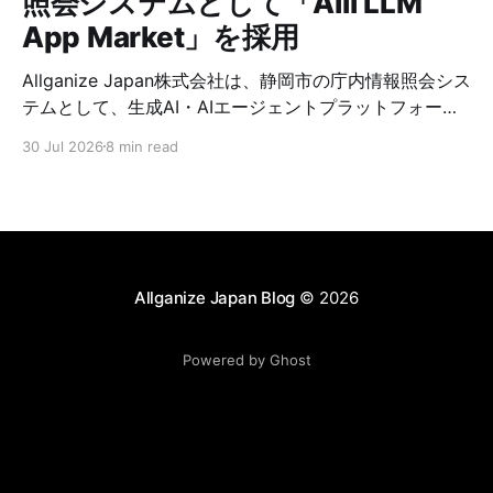
照会システムとして「Alli LLM
App Market」を採用
Allganize Japan株式会社は、静岡市の庁内情報照会シス
テムとして、生成AI・AIエージェントプラットフォーム
「Alli LLM App Market」が採用されましたことをお知
30 Jul 2026
8 min read
らせいたします。 静岡市では、2026年7月より全職員を
対象に、庁内マニュアルや業務資料等を基に職員からの
質問に対してRAG（検索拡張生成）技術を用いて回答と
根拠を提示する庁内情報照会システムを『職員向けFAQ
システム』として運用開始します。 Allganizeは、Alli
LLM App Marketの提供を通じて、静岡市における庁内
Allganize Japan Blog
© 2026
情報の検索性向上、問い合わせ対応工数の削減、FAQの
作成・メンテナンスを含む付随業務の効率化を支援しま
Powered by Ghost
す。これにより、職員の処理時間創出に貢献し、市民サ
ービスの向上や新たな政策立案に活用できる時間と人的
リソースの確保を後押ししてまいります。 Alli LLM App
Marketを導入した背景 人口減少社会という共通の課題
に対し、持続可能な行政運営の実現を目指す静岡市で