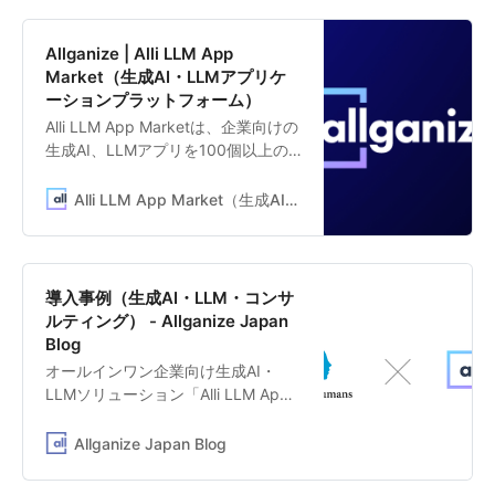
Allganize | Alli LLM App
Market（生成AI・LLMアプリケ
ーションプラットフォーム）
Alli LLM App Marketは、企業向けの
生成AI、LLMアプリを100個以上の
テンプレートから選び、即座に業務
に活用できるLLMアプリプラットフ
Alli LLM App Market（生成AI・LLMアプリケーションプラットフォーム）
ォームです。「契約書チェック」
「クレーム対応メール作成」「特定
文書の要約」「社内ドキュメントか
ら自動応答」「新規事業アイディア
導入事例（生成AI・LLM・コンサ
提案」など、すぐに業務活用できる
ルティング） - Allganize Japan
生成AI、LLMアプリのテンプレート
Blog
を提供しています。
オールインワン企業向け生成AI・
LLMソリューション「Alli LLM App
Market」を提供するAllganize
Japanの公式ブログ。活用事例や生
Allganize Japan Blog
成AI等の最新情報を発信