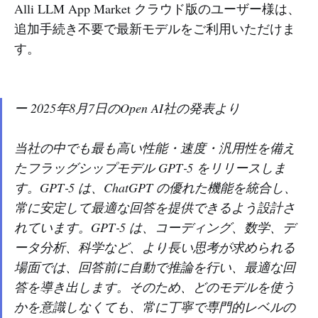
Alli LLM App Market クラウド版のユーザー様は、
追加手続き不要で最新モデルをご利用いただけま
す。
ー 2025年8月7日のOpen AI社の発表より
当社の中でも最も高い性能・速度・汎用性を備え
たフラッグシップモデル GPT‑5 をリリースしま
す。GPT‑5 は、ChatGPT の優れた機能を統合し、
常に安定して最適な回答を提供できるよう設計さ
れています。GPT‑5 は、コーディング、数学、デ
ータ分析、科学など、より長い思考が求められる
場面では、回答前に自動で推論を行い、最適な回
答を導き出します。そのため、どのモデルを使う
かを意識しなくても、常に丁寧で専門的レベルの