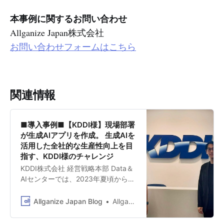
本事例に関するお問い合わせ
Allganize Japan株式会社
お問い合わせフォームはこちら
関連情報
■導入事例■【KDDI様】現場部署
が生成AIアプリを作成。 生成AIを
活用した全社的な生産性向上を目
指す、KDDI様のチャレンジ
KDDI株式会社 経営戦略本部 Data＆
AIセンターでは、2023年夏頃から生
成AI・LLMの業務活用について本格
的に取り組んでいます。先進的な技
Allganize Japan Blog
Allganize Japan
術を好む人たちだけでなく、全社的
に生成AIを誰でも利用できる環境を