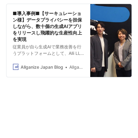
整えることで、会社全体の業務効率
化の実現を目指し、多様な施策を積
■導入事例■【サーキュレーショ
極的に展開されています。 生成AIの
ン様】データプライバシーを担保
全社活用における取り組みの一環と
しながら、数十個の生成AIアプリ
して、Allganizeの Alli LLM App
をリリースし飛躍的な生産性向上
Market も活用いただき、法務部によ
を実現
る生成AIアプリ作成の検証や個別タ
従業員が自ら生成AIで業務改善を行
スクアプリの展開などを実施いただ
うプラットフォームとして、Alli LLM
いています。 今回は、 KDDI株式会
App Marketを導入 株式会社サーキ
社 経営戦略本部 Data＆AIセンター
ュレーション様は、「世界中の経
Allganize Japan Blog
Allganize Japan
のお取り組みについて、同部 柏本様
験・知見が循環する社会の創造」と
にお話を伺いました。（※ インタビ
いうビジョンのもと、外部プロ人材
ュー内 敬称略） Allganize Japan 土
の経験・知見を複数の企業で活用す
井（以下、土井）： 柏本様が所属さ
るプロシェアリング事業を運営さ
れているData＆AIセンターの生成AI
れ、高い専門性を有するプロ人材の
のお取り組みについて、簡単にご紹
経験・知見を雇用ではなくプロジェ
介いただけますか？ KDDI 柏本（以
クトベースで活用いただくことで、
下、柏本）：社内の重要業務に関し
企業の抱える課題の解決、ミッショ
て、Data＆AIセンターで旗振りする
ンの達成を支援されています。 自社
形で生成AIを利用できる環境を整え
内の業務に関しても、ITを活用した
ています。例えば、生成AIを活用し
業務変革にも積極的に取り組まれて