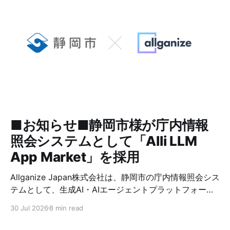
た
おり、全社の生成AIプラットフォー
ムとしてAllganizeの「Alli LLM App
Market」をご採用いただきました。
今回は、生成AI活用による業務変革
を推進されていらっしゃるDX推進部
部長/VPoE 金谷様とDX推進部 コー
ポレートエンジニアリングチーム 橘
様のお二人にお話を伺いました。 ー
貴社の事業内容と、皆様の役割につ
いてお教えください。 金谷氏：私た
ちは、「世界中の経験・知見が循環
■お知らせ■静岡市様が庁内情報
する社会の創造」をビジョンに掲げ
照会システムとして「Alli LLM
2014年に創業しました。当時はまだ
App Market」を採用
Allganize Japan株式会社は、静岡市の庁内情報照会シス
テムとして、生成AI・AIエージェントプラットフォーム
「Alli LLM App Market」が採用されましたことをお知
30 Jul 2026
8 min read
らせいたします。 静岡市では、2026年7月より全職員を
対象に、庁内マニュアルや業務資料等を基に職員からの