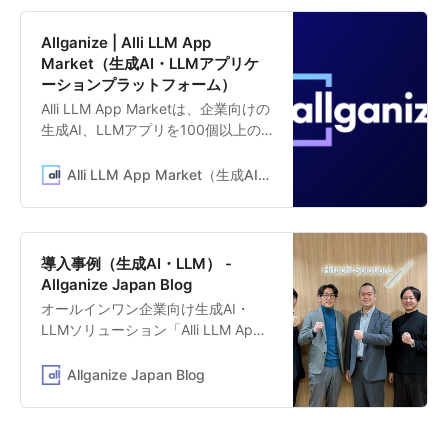
Allganize | Alli LLM App
Market（生成AI・LLMアプリケ
ーションプラットフォーム）
Alli LLM App Marketは、企業向けの
生成AI、LLMアプリを100個以上の
テンプレートから選び、即座に業務
に活用できるLLMアプリプラットフ
Alli LLM App Market（生成AI・LLMアプリケーションプラットフォーム）
ォームです。「契約書チェック」
「クレーム対応メール作成」「特定
文書の要約」「社内ドキュメントか
ら自動応答」「新規事業アイディア
導入事例（生成AI・LLM） -
提案」など、すぐに業務活用できる
Allganize Japan Blog
生成AI、LLMアプリのテンプレート
オールインワン企業向け生成AI・
を提供しています。
LLMソリューション「Alli LLM App
Market」を提供するAllganize
Japanの公式ブログ。活用事例や生
Allganize Japan Blog
成AI等の最新情報を発信