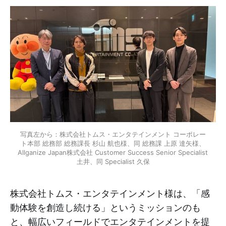
写真左から：株式会社トムス・エンタテインメント コーポレー
ト本部 総務部 総務課長 杉山 航也様、同 総務課 上原 達矢様、
Allganize Japan株式会社 Customer Success Senior Specialist 
土井、同 Specialist 久保
株式会社トムス・エンタテインメント様は、「感
動体験を創造し続ける」というミッションのも
と、幅広いフィールドでエンタテインメントを提