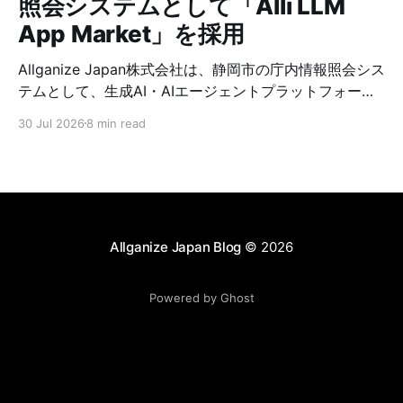
照会システムとして「Alli LLM
App Market」を採用
Allganize Japan株式会社は、静岡市の庁内情報照会シス
テムとして、生成AI・AIエージェントプラットフォーム
「Alli LLM App Market」が採用されましたことをお知
30 Jul 2026
8 min read
らせいたします。 静岡市では、2026年7月より全職員を
対象に、庁内マニュアルや業務資料等を基に職員からの
質問に対してRAG（検索拡張生成）技術を用いて回答と
根拠を提示する庁内情報照会システムを『職員向けFAQ
システム』として運用開始します。 Allganizeは、Alli
LLM App Marketの提供を通じて、静岡市における庁内
Allganize Japan Blog
© 2026
情報の検索性向上、問い合わせ対応工数の削減、FAQの
作成・メンテナンスを含む付随業務の効率化を支援しま
Powered by Ghost
す。これにより、職員の処理時間創出に貢献し、市民サ
ービスの向上や新たな政策立案に活用できる時間と人的
リソースの確保を後押ししてまいります。 Alli LLM App
Marketを導入した背景 人口減少社会という共通の課題
に対し、持続可能な行政運営の実現を目指す静岡市で