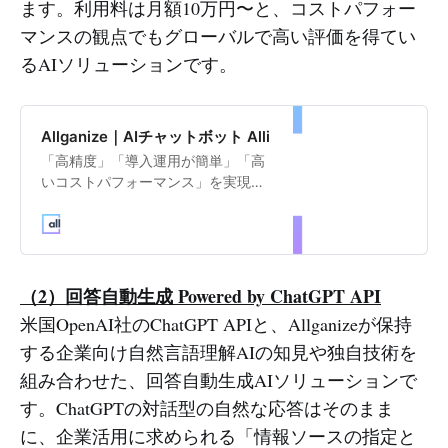
ます。利用料は月額10万円〜と、コストパフォー
マンスの観点でもグローバルで高い評価を得てい
るAIソリューションです。
Allganize｜AIチャットボット Alli
「高精度」「導入運用が簡単」「高
いコストパフォーマンス」を実現し
たAIチャットボットで、業界トップ
企業に利用されています。難しい設
定は不要で、自由入力のフリー質問
にも始めから高い精度で回答しま
す。ドキュメント検索、FAQ自動生
（2）回答自動生成 Powered by ChatGPT API
成、有人チャット機能など、豊富な
米国OpenAI社のChatGPT APIと、Allganizeが保持
機能で社内の問い合わせ対応、顧客
する企業向け自然言語理解AIの知見や独自技術を
対応にも対応できます。
組み合わせた、回答自動生成AIソリューションで
す。ChatGPTの対話型の自然な応答はそのまま
に、企業活用に求められる「情報ソースの指定と