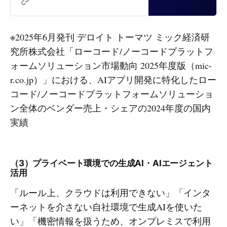
ン生成AI・AIエージェントプラット
フォーム。100以上のプロンプト不
要 生成AIアプリ・AIエージェントで
企業の生成AI活用を即座に実現。特
※2025年6月発刊 デロイト トーマツ ミック経済研
許申請中の図表対応 高精度RAGも搭
究所株式会社「ローコード/ノーコードプラットフ
載。デモ動画で活用メリットを紹
ォームソリューション市場動向 2025年度版（mic-
介。資料請求・デモ依頼もこちらか
ら。
r.co.jp）」における、AIアプリ開発に特化したロー
コード/ノーコードプラットフォームソリューショ
ン全体のベンダー売上・シェアの2024年度の国内
実績
（3）プライベート環境での生成AI・AIエージェント
活用
「ルール上、クラウドは利用できない」「インタ
ーネットを介さない自社環境で生成AIを使いた
い」「機密情報を扱うため、オンプレミスで利用