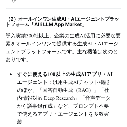
なたの代わりに自動で実用的なAIエ
ージェントやWebアプリを作成する
次世代ノーコードビルダーです。
（2）オールインワン生成AI・AIエージェントプラッ
トフォーム「Alli LLM App Market」
導入実績300社以上、企業の生成AI活用に必要な要
素をオールインワンで提供する生成AI・AIエージ
ェントプラットフォームです。主な機能は次のと
おりです。
すぐに使える100以上の生成AIアプリ・AI
エージェント
：汎用生成AIチャット機能
のほか、「回答自動生成（RAG）」「社
内情報対応 Deep Research」「音声データ
から議事録作成」など、プロンプト不要
で使えるアプリ・エージェントを多数実
装